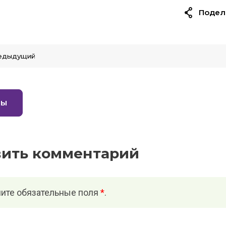
Подел
едыдущий
вы
вить комментарий
ите обязательные поля
*
.