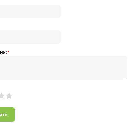
ий:
*
ить