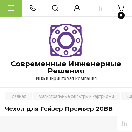
0
Современные Инженерные
Решения
Инжиниринговая компания
Главная
Магистральные фильтры и картриджи
20
Чехол для Гейзер Премьер 20ВВ