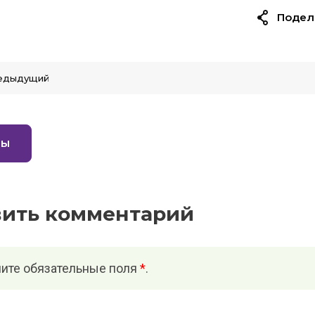
Подел
едыдущий
вы
вить комментарий
ите обязательные поля
*
.