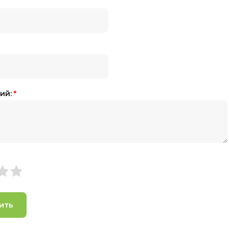
ий:
*
ить